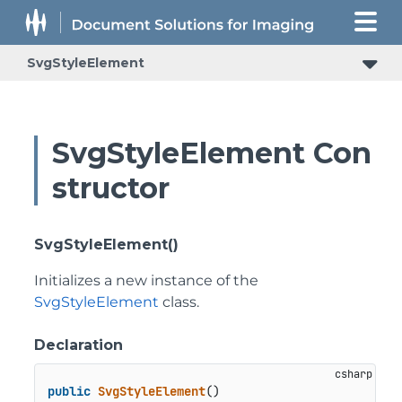
SvgStyleElement
SvgStyleElement Con
structor
SvgStyleElement()
Initializes a new instance of the
SvgStyleElement
class.
Declaration
public
SvgStyleElement
()